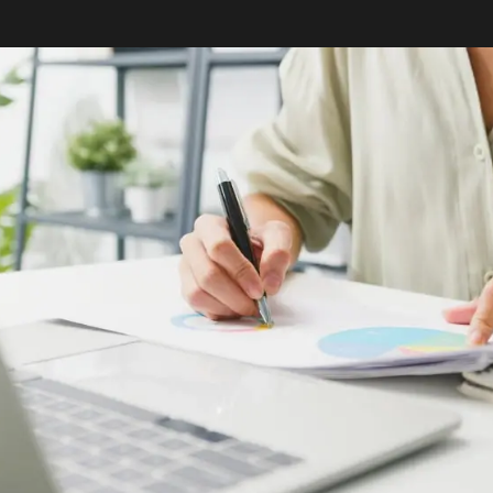
защищены.
Какую комиссию забирает
ваше агентство?
+7 (920) 567-84-83
vkurorte.ru@ya.ru
Как через вас продать
недвижимость?
Оставить заявку
Политика конфиденциальности
Согласие на обработку персональных данных