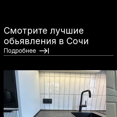
ЖК Морской Квартал
Квартира с новым
Студия 28 м²
квартира + паркинг
8 000 000 р.
18 000 000 р.
5 причин полюбить
Cочи вместе с нами
Образовательный центр Сириус,
горнолыжные курурты, мастерские,