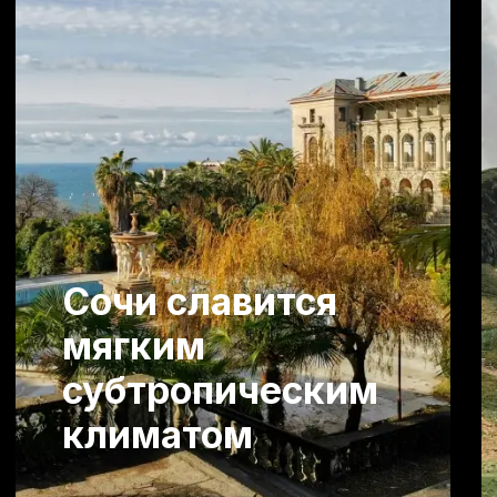
Сергей
Капшуров
Показываю недвижимость, которой
действительно хочется владеть:
лучшие комплексы, панорамные
виды и сильные локации Сочи.
Каждый день находим интересные
объекты на побережье и снимаем
честные видео обзоры.
Смотреть все видео