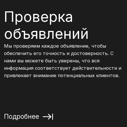
развитой инфраструктурой и множеством
курортных зон.
Город продолжает привлекать как туристов,
так и инвесторов, что способствует
постоянному росту цен на недвижимость.
Сочи идеально подходит как для проживания,
так и для вложений, ведь развитие региона и
его популярность обеспечивают стабильный
спрос на жилье.
Это отличная возможность не только улучшить
качество жизни, но и выгодно инвестировать.
В каком районе Сочи лучше
всего купить недвижимость?
Какие риски присутствуют
при покупке недвижимости в
Сочи?
©2026 Все права