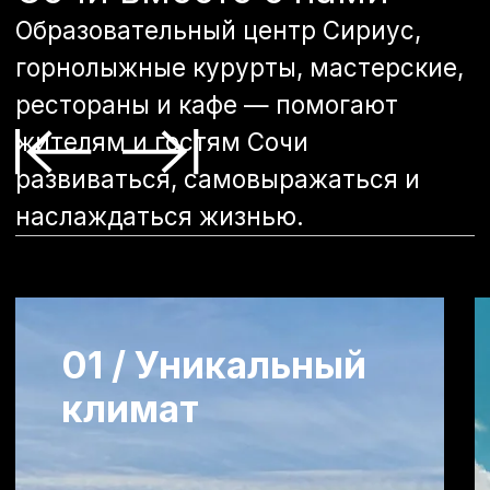
Сочи славится
Сочетан
мягким
гор дела
субтропическим
настоящ
климатом
природн