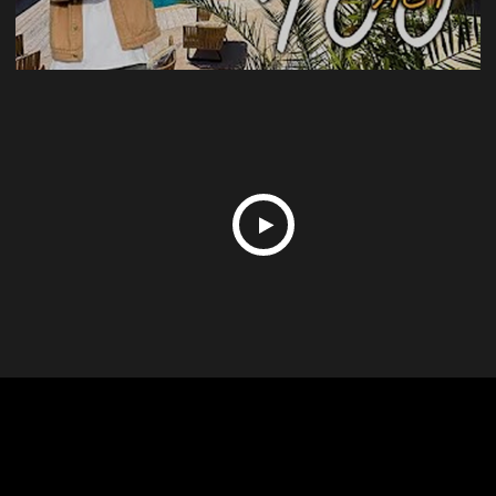
Сколько стоит квартира в центре
Дефицит земли у
Сочи рядом с морем?
рост цен на пер
Вместе с
Сочи
Разбираем стоимость квартир и
апартаментов в центре Сочи рядом с морем.
надежными
Один из ключевых фа
Обзор локации у Зимнего театра, реальные
ценовую динамику в 
цены, преимущества района и лучшие
предложение земельн
партнерами на
предложения.
прибрежной зоне.
пути к вашей
мечте
Мы сотрудничаем с ведущими банками, чтобы
предложить вам лучшие условия для покупки
недвижимости.
Выгодные предложения от банка