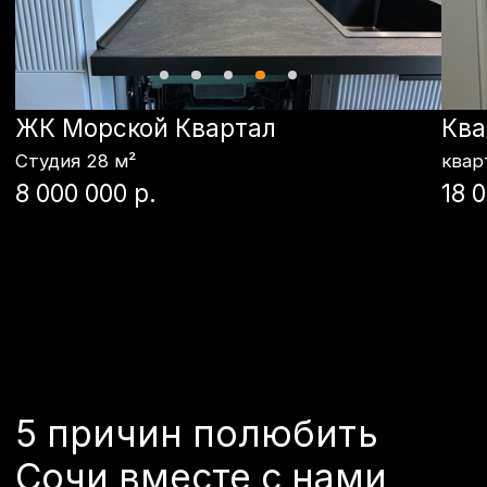
рестораны и кафе — помогают
жителям и гостям Сочи
развиваться, самовыражаться и
наслаждаться жизнью.
01 / Уникальный
02 / Кра
климат
природа