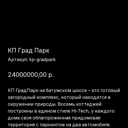
КП Град Парк
Артикул:
kp-gradpark
24000000,00
р.
КП ГрадПарк на батумском шоссе – это готовый
загородный комплекс, который находится в
окружении природы. Восемь коттеджей
построены в едином стиле Hi-Tech, у каждого
дома своя облагороженная придомовая
территория с паркингом на два автомобиля.
Расположенность объекта дает возможность
жить в тишине от городской суеты при этом
добраться до всей необходимой
инфраструктуры можно всего за 5-7 минут. В
стоимость каждого дома входит подключение
коммуникаций: свет, вода, газ, канализация
(ЛОС)
→ Получить консультацию
Ценовой диапазон: до 30 млн
Локация: Сочи
Площадь: 140-160 м2