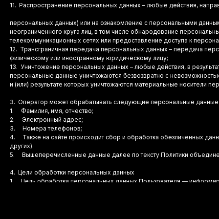
11. Распространение персональных данных – любые действия, напр
персональных данных) или на ознакомление с персональными данны
неограниченного круга лиц, в том числе обнародование персональ
телекоммуникационных сетях или предоставление доступа к персон
12. Трансграничная передача персональных данных – передача перс
физическому или иностранному юридическому лицу;
13. Уничтожение персональных данных – любые действия, в результа
персональные данные уничтожаются безвозвратно с невозможность
и (или) результате которых уничтожаются материальные носители пе
3. Оператор может обрабатывать следующие персональные данные
1. Фамилия, имя, отчество;
2. Электронный адрес;
3. Номера телефонов;
4. Также на сайте происходит сбор и обработка обезличенных данных
других).
5. Вышеперечисленные данные далее по тексту Политики объедин
4. Цели обработки персональных данных
1. Цель обработки персональных данных Пользователя — информир
Пользователю к сервисам, информации и/илиматериалам, содержащи
2. Также Оператор имеет право направлять Пользователю уведомлен
Пользователь всегда может отказаться отполучения информационны
пометкой