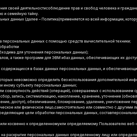
ния своей деятельностисоблюдение прав и свобод человека и граждани
ую и семейную тайну.
ных данных (далее – Политика)применяется ко всей информации, котор
а персональных данных с помощью средств вычислительной техники;
обработки
бходима для уточнения персональных данных);
лов, а также программ для ЭВМ ибаз данных, обеспечивающих их доступ
содержащихся в базах данных персональных данных, и обеспечивающи
которых невозможно определить без использования дополнительной ин
и иному субъекту персональных данных;
и совокупность действий (операций), совершаемых с использованием с
бор, запись, систематизацию, накопление, хранение, уточнение (обновл
ение, доступ), обезличивание, блокирование, удаление, уничтожение п
ческое или физическое лицо,самостоятельно или совместно с другими 
пределяющие цели обработки персональных данных, составперсональны
 или косвенно к определенномуили определяемому Пользователю веб-
 на раскрытие персональных данных определенному лицу или определе