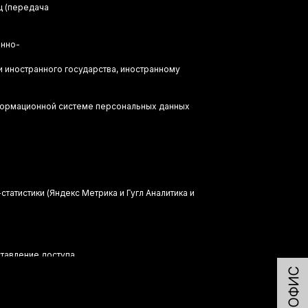
ц (передача
онно-
 иностранного государства, иностранному
формационной системе персональных данных
татистики (Яндекс Метрика и Гугл Аналитика и
тавление доступа
ых событиях.
kurorte.ru@ya.ru
с