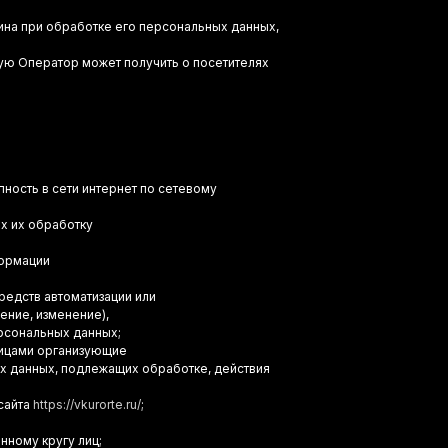
на при обработке его персональных данных,
ую Оператор может получить о посетителях
ность в сети интернет по сетевому
х их обработку
формации
редств автоматизации или
ение, изменение),
ерсональных данных;
лицами организующие
х данных, подлежащих обработке, действия
сайта
https://vkurorte.ru/
;
нному кругу лиц;