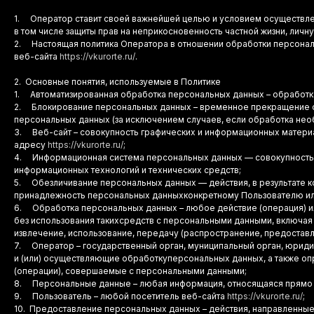
1. Оператор ставит своей важнейшей целью и условием осуществле
в том числе защиты прав на неприкосновенность частной жизни, личн
2. Настоящая политика Оператора в отношении обработки персональ
веб-сайта
https://vkurorte.ru/
.
2. Основные понятия, используемые в Политике
1. Автоматизированная обработка персональных данных – обработк
2. Блокирование персональных данных – временное прекращение 
персональных данных (за исключением случаев, если обработка нео
3. Веб-сайт – совокупность графических и информационных материа
адресу
https://vkurorte.ru/
;
4. Информационная система персональных данных — совокупность 
информационных технологий и технических средств;
5. Обезличивание персональных данных — действия, в результате 
принадлежность персональных данныхконкретному Пользователю ил
6. Обработка персональных данных – любое действие (операция) ил
без использования такихсредств с персональными данными, включая с
извлечение, использование, передачу (распространение, предоставл
7. Оператор – государственный орган, муниципальный орган, юриди
и (или) осуществляющие обработкуперсональных данных, а также о
(операции), совершаемые с персональными данными;
8. Персональные данные – любая информация, относящаяся прямо
9. Пользователь – любой посетитель веб-сайта
https://vkurorte.ru/
;
10. Предоставление персональных данных – действия, направленные