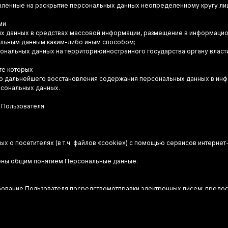
авленные на раскрытие персональных данных неопределенному кругу ли
ми
ных данных в средствах массовой информации, размещение в информаци
альным данным каким-либо иным способом;
ональных данных на территориюиностранного государства органу власти
те которых
ю дальнейшего восстановления содержания персональных данных в ин
рсональных данных.
 Пользователя
 о посетителях (в т.ч. файлов «cookie») с помощью сервисов интернет-с
ены общим понятием Персональные данные.
ование Пользователя посредствомотправки электронных писем; предос
мся на веб-сайте.
ия о новых продуктах и услугах, специальных предложениях и различн
х сообщений, направив Оператору письмо на адрес электронной почты
v