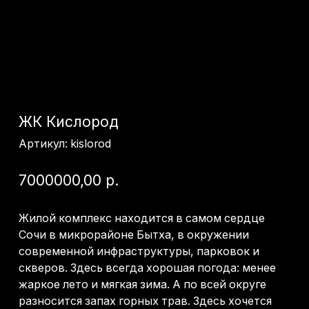
ЖК Кислород
Артикул:
kislorod
7000000,00
р.
Жилой комплекс находится в самом сердце
Сочи в микрорайоне Бытха, в окружении
современной инфраструктуры, парковок и
скверов. Здесь всегда хорошая погода: менее
жаркое лето и мягкая зима. А по всей округе
разносится запах горных трав. Здесь хочется
дышать глубоко, наполнять легкие кислородом,
хочется жить, растить детей, сидеть с друзьями
на террасе по вечерам, говорить обо всем на
свете, встречать гостей. 7 минут – и Вы гуляете
неспешной походкой в районе Морского порта
Сочи и дышите свежим морским воздухом.
→ Получить консультацию
Ценовой диапазон: до 20 млн
Локация: Сочи
Площадь: 21-68 м2
Ремонт: Черновой