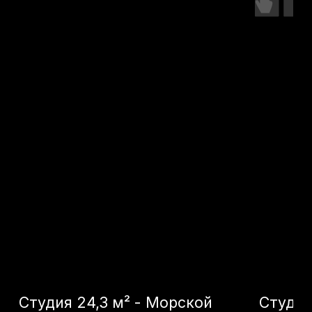
Квартал
Квартал
6 600 000
р.
9 000 000
р.
Оставьте заявку -
подберем лучший
объект именно для
вас
Как к вам обращаться?
+7
Я даю согласие на
обработку моих
персональных данных
в целях
обработки заявки и обратной связи.