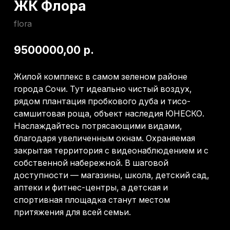
Жилой комплекс в самом зеленом районе
города Сочи. Тут идеально чистый воздух,
рядом плантация пробкового дуба и тисо-
самшитовая роща, объект наследия ЮНЕСКО.
Наслаждайтесь потрясающими видами,
благодаря увеличенным окнам. Охраняемая
закрытая территория с видеонаблюдением и с
собственной набережной. В шаговой
доступности — магазины, школа, детский сад,
аптеки и фитнес-центры, а детская и
спортивная площадка станут местом
притяжения для всей семьи.
→ Получить консультацию
Ценовой диапазон: до 20 млн
Локация: Адлер
Площадь: 21-71 м2
Ремонт: Черновой
Площадь участка: 3 гектара
Район: Кудепста
Другие объекты