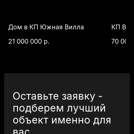
Я даю согласие на
обработку моих
персональных данных
в целях
обработки заявки и обратной связи.
Политика конфиденциальности —
по
ссылке
Отправить
©2026 Все права
защищены.
+7 (920) 567-84-83
vkurorte.ru@ya.ru