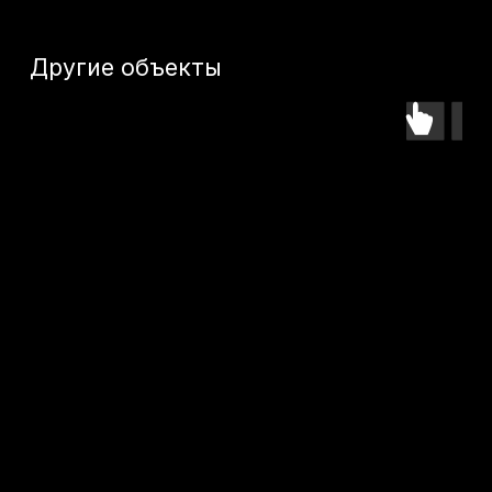
Дом в КП Южная Вилла
КП Высота 1122
21 000 000
р.
70 000 000
р.
Оставьте заявку -
подберем лучший
объект именно для
вас
Как к вам обращаться?
+7