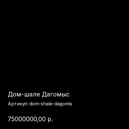
Дом-шале Дагомыс
Артикул:
dom-shale-dagomis
75000000,00
р.
Продаётся дом в стиле шале с мебелью и
техникой. Особенности: большая веранда,
подогреваемый круглогодичный бассейн,
просторная парковка под навесом на несколько
автомобилей. Планировка: 3 спальни на первом
этаже и 2 спальни на втором. Дом оснащён
аварийным дизельным генератором с
автоматическим включением на случай
отключения электричества. Продуманная
планировка дома до мелочей.
→ Получить консультацию