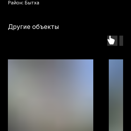
55 000 000
р.
70 000 000
р.
Оставьте заявку -
подберем лучший
объект именно для
вас
Как к вам обращаться?
+7
Я даю согласие на
обработку моих
персональных данных
в целях
обработки заявки и обратной связи.
Политика конфиденциальности —
по
ссылке