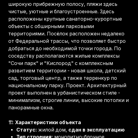
проект выполнен в урбанистическом стиле -
минимализм, строгие линии, высокие потолки и
панорамные окна.
🏗️
Характеристики объекта
Статус:
жилой дом,
сдан в эксплуатацию
Тип строения:
монолитно-блочное
Фундамент:
сваи + плита 40 см
Назначение земли:
ИЖС (индивидуальное
жилищное строительство)
Отделка фасада:
натуральный травертин
Окна/двери:
дубовые алюминиевые
панорамные
Внутренняя отделка:
черновая
Перекрытия:
монолитные 20 см (1 и 2 этаж)
Крыша:
плоская, неэксплуатируемая
Ограждение:
безрамочное стекло + ламели
→ Получить консультацию
Ценовой диапазон: до 70 млн
Локация: Сочи
Площадь: 220 м2
Ремонт: Черновой
Площадь участка: 4 сотки