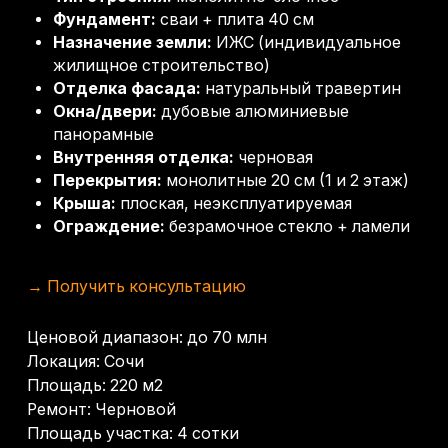
Район: Бытха
Другие объекты
Дом с панорамным видом
КП Высота 1122