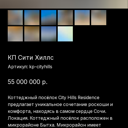
КП Сити Хиллс
Артикул:
kp-cityhills
55 000 000
р.
Коттеджный посёлок City Hills Residence
предлагает уникальное сочетание роскоши и
комфорта, находясь в самом сердце Сочи.
Локация. Коттеджный посёлок расположен в
микрорайоне Бытха. Микрорайон имеет
широкую прибрежную полосу, пляжи здесь
чистые, уютные и благоустроенные. Здесь
расположены крупные санаторно-курортные
объекты с обширными парковыми
территориями. Посёлок расположен недалеко
от Федеральной трассы, что позволяет быстро
добраться до необходимой точки города. По
соседству располагаются жилые комплексы
"Сочи парк" и "Кислород" с комплексным
развитием территории - новая школа, детский
сад, торговый центр, а также терренкур по
национальному парку. Проект. Архитектурный