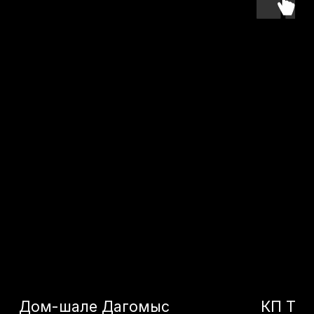
75 000 000
р.
23 500 000
р.
Оставьте заявку -
подберем лучший
объект именно для
вас
Как к вам обращаться?
+7
Я даю согласие на
обработку моих
персональных данных
в целях
обработки заявки и обратной связи.
Политика конфиденциальности —
по
ссылке