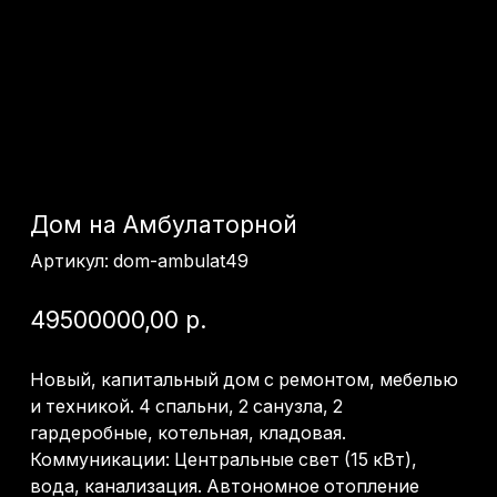
Дом на Амбулаторной
Артикул:
dom-ambulat49
49500000,00
р.
Новый, капитальный дом с ремонтом, мебелью
и техникой. 4 спальни, 2 санузла, 2
гардеробные, котельная, кладовая.
Коммуникации: Центральные свет (15 кВт),
вода, канализация. Автономное отопление
(газовый котел Baxi двухконтурный).
Высокоскоростной интернет по оптоволокну.
Конструктив: Монолит с блочным наполнением.
Фундамент — 12 свай по 14 метров.
Сейсмоустойчивость 9 баллов. Перекрытия —
20 см.
→ Получить консультацию
Ценовой диапазон: до 50 млн
Локация: Сочи
Площадь: 290м2
Ремонт: Дизайнерский