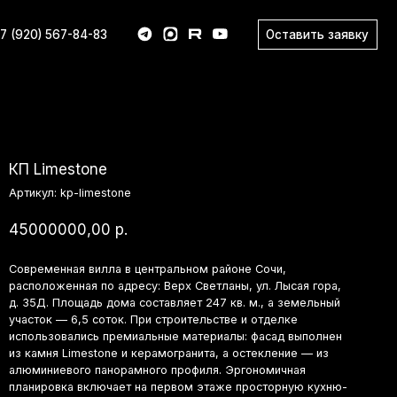
Оставить заявку
83
mestone
л:
kp-limestone
0000,00
р.
енная вилла в центральном районе Сочи,
оженная по адресу: Верх Светланы, ул. Лысая гора,
. Площадь дома составляет 247 кв. м., а земельный
к — 6,5 соток. При строительстве и отделке
зовались премиальные материалы: фасад выполнен
ня Limestone и керамогранита, а остекление — из
иевого панорамного профиля. Эргономичная
овка включает на первом этаже просторную кухню-
ую, гардеробную, холл и санузел, а на втором
— мастер-спальню с гардеробной и санузлом, а