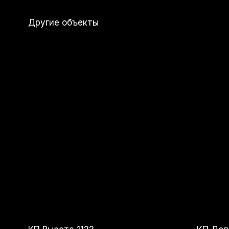
КП Высота 1122
КП Дольче
70 000 000
р.
57 000 00