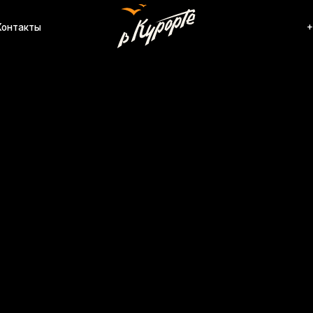
ы
+7 (920) 567-84-
КП Li
Артику
4500
Соврем
распол
д. 35Д
участо
исполь
из кам
алюмин
планир
гостин
этаже 