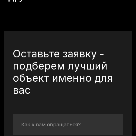
Я даю согласие на
обработку моих
персональных данных
в целях
обработки заявки и обратной связи.
Политика конфиденциальности —
по
ссылке
Отправить
©2026 Все права
защищены.
+7 (920) 567-84-83
vkurorte.ru@ya.ru