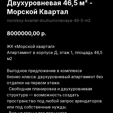
ЖК «Морской квартал»
Апартамент в корпусе Д, этаж 1, площадь 46,5
м2
Выгодное предложение в комплексе
бизнес‑класса: двухуровневый апартамент без
отделки на первом этаже.
Свободная планировка и двухуровневая
структура — возможность создать
пространство под любой запрос арендаторов
или под собственные нужды.
Вид на горы и лес повышает
привлекательность объекта для долгосрочной
аренды.
Тихая сторона дома — преимущество для
семей с детьми и тех, кто ценит покой.
Развитая инфраструктура (бассейн, паркинг,
детская площадка) и близость к морю (10
минут) увеличивают ликвидность и доходность
объекта.
→ Получить консультацию
Отделка: Черновая
Вид: на бассейн