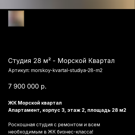
Студия 28 м² - Морской Квартал
Артикул:
morskoy-kvartal-studiya-28-m2
7 900 000
р.
ЖК Морской квартал
Апартамент, корпус З, этаж 2, площадь 28 м2
Роскошная студия с ремонтом и всем
необходимым в ЖК бизнес-класса!
Качественный ремонт, мебель и техника. Вид из
панорамных окон на зелень. На территории —
свой бассейн, детская площадка, подземный и
наземный паркинг.
→ Получить консультацию
Отделка: с ремонтом
Вид: во двор
Корпус: З-7
Этаж: 2/4
Площадь: 28 м2