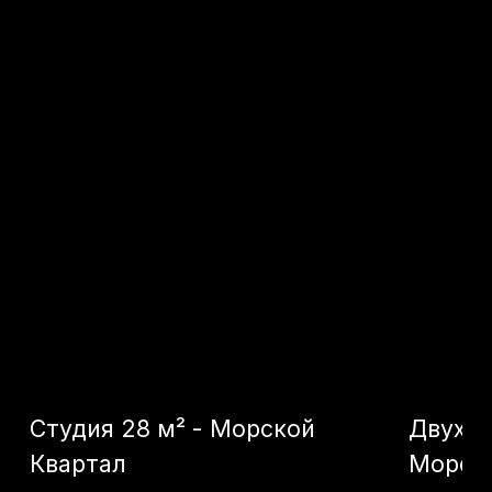
7 900 000
р.
13 900 000
р.
Оставьте заявку -
подберем лучший
объект именно для
вас
Как к вам обращаться?
+7
Я даю согласие на
обработку моих
персональных данных
в целях
обработки заявки и обратной связи.
Политика конфиденциальности —
по
ссылке