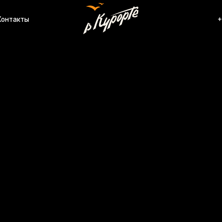
ы
+7 (920) 567-84-
Gran
Артику
47 0
Эксклю
осущес
услови
•Уника
•300 м
•Вид н
•Террит
•В ком
роскош
резиде