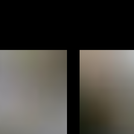
,6 м² - Морской
Красная Поляна 540