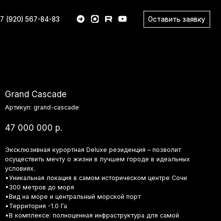
Оставить заявку
83
d Cascade
л:
grand-cascade
00 000
р.
зивная курортная Deluxe резиденция – позволит
твить мечту о жизни в лучшем городе в идеальных
ях.
льная локация в самом историческом центре Сочи
етров до моря
а море и центральный морской порт
ория -1.0 Га
плексе: полноценная инфраструктура для самой
ной жизни •Люксовый SPA и рестораны в структуре
нции