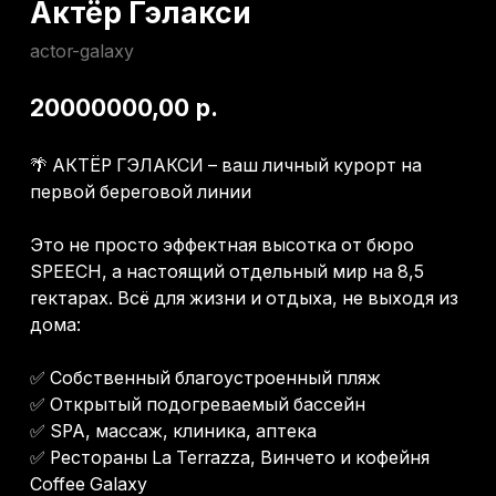
🌴 АКТЁР ГЭЛАКСИ – ваш личный курорт на
первой береговой линии
Это не просто эффектная высотка от бюро
SPEECH, а настоящий отдельный мир на 8,5
гектарах. Всё для жизни и отдыха, не выходя из
дома:
✅ Собственный благоустроенный пляж
✅ Открытый подогреваемый бассейн
✅ SPA, массаж, клиника, аптека
✅ Рестораны La Terrazza, Винчето и кофейня
Coffee Galaxy
✅ Арт-студия, детская комната, воркаут
✅ Мини-ТЦ, бутики и подземный паркинг
Квартиры с дизайнерским ремонтом, мебелью
и техникой:
🔹 Студия 45 м² – от 20 000 000 ₽
🔹 1-комнатная 60 м² – от 30 000 000 ₽
🔹 3-комнатная 93 м² – от 40 000 000 ₽
→ Получить консультацию
Ценовой диапазон: до 20 млн