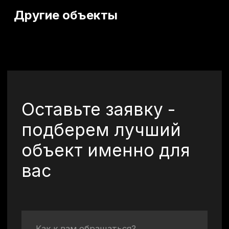
+7
Я даю согласие на
обработку моих
персональных данных
в целях
обработки заявки и обратной связи.
Политика конфиденциальности —
по
ссылке
Отправить
©2026 Все права
защищены.
+7 (920) 567-84-83
vkurorte.ru@ya.ru