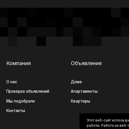
мпания
Объявления
Контакты
с
Дома
ерка объявлений
Апартаменты
подобрали
Квартиры
такты
+7 (920) 56
Этот веб-сайт использу
работы. Работа на веб