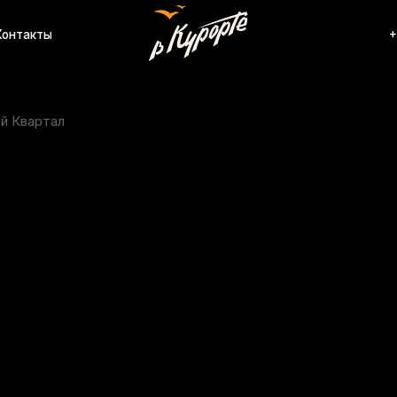
ы
+7 (920) 567-84-
вартал
Студи
Артику
7300
🏡 Квар
Что ест
✔️ 2 ок
✔️ про
✔️ расс
✔️ удоб
Идеаль
✨ для 