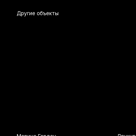
Марина Гарден
Двухуровне
Морской К
12 000 000
р.
8 000 000