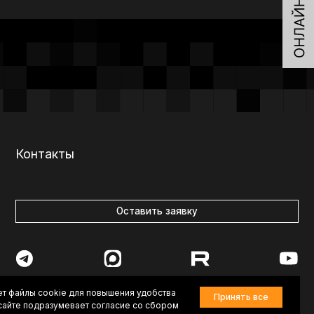
Оставить заявку
7-84-83
vkurorte.ru@ya.ru
ет файлы cookie для повышения удобства
Принять все
-сайте подразумевает согласие со сбором