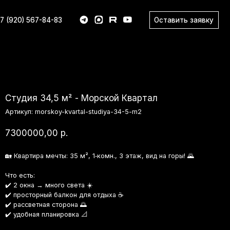
Оставить заявку
83
я 34,5 м² - Морской Квартал
л:
morskoy-kvartal-studiya-34-5-m2
000,00
р.
тира мечты: 35 м², 1‑комн., 3 этаж, вид на горы! 🌄
ь:
на → много света ☀️
сторный балкон для отдыха ☕
ветная сторона 🌅
ная планировка 📐
но:
жизни