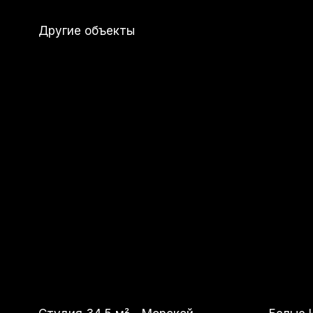
Студия 34,5 м² - Морской
Белые Ноч
Квартал
21 000 00
7 300 000
р.