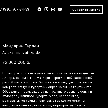
Оставить заявку
83
арин Гарден
л:
mandarin-garden
00 000
р.
 расположен в уникальной локации: в самом центре
, рядом с ТРЦ Мандарин, прогулочной набережной
зымта и морем. Это пространство, где сочетаются
т, статус и курортный образ жизни на круглый год.
няет преимущества центрального расположения и
еру элитного курорта. Море, набережная,
аны, магазины и ключевые городские объекты
тся в пешей доступности, формируя удобную и
нную среду для жизни и отдыха.