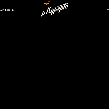
ы
+7 (920) 567-84-
Манд
Артику
72 0
Проект
Адлера
реки М
комфор
Объеди
атмосф
рестор
находя
насыще