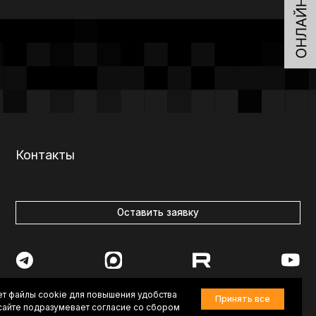
Оставить заявку
7-84-83
vkurorte.ru@ya.ru
ет файлы cookie для повышения удобства
Принять все
-сайте подразумевает согласие со сбором