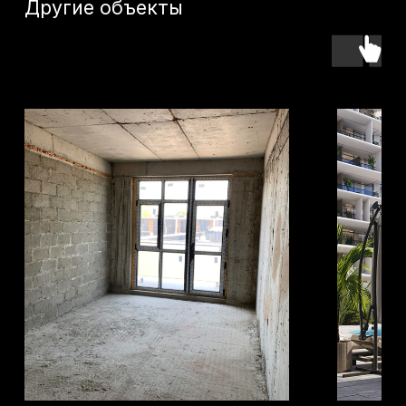
Оставьте заявку -
подберем лучший
объект именно для
вас
Как к вам обращаться?
+7
Я даю согласие на
обработку моих
персональных данных
в целях
обработки заявки и обратной связи.
Политика конфиденциальности —
по
ссылке
Отправить