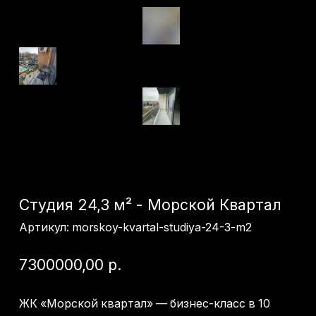
Студия 24,3 м² - Морской Квартал
Артикул:
morskoy-kvartal-studiya-24-3-m2
7300000,00
р.
ЖК «Морской квартал» — бизнес-класс в 10
минутах от моря!
Корпус Б, этаж 3
Студия площадью 24,3 м² в современном жилом
комплексе бизнес-класса.
Преимущества квартиры:
● качественный ремонт;
● частично остается мебель и техника;
● высокий этаж;
● великолепный вид на бассейн.
Преимущества комплекса:
● закрытая охраняемая территория без