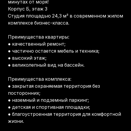
посторонних;
● наземный и подземный паркинг;
● детская и спортивная площадки;
● благоустроенная территория для комфортной
жизни.
Вся необходимая инфраструктура находится в
пешей доступности: магазины, кафе, аптеки,
остановки общественного транспорта и другие
объекты.
Квартира отлично подойдет как для
собственного проживания и отдыха, так и в
качестве инвестиции — благодаря удачному
расположению она идеально подходит для
сдачи в аренду.
→ Получить консультацию
Отделка: с ремонтом
Вид: на бассейн
Корпус: В-3
Этаж: 3/3
Площадь: 24,3 м2